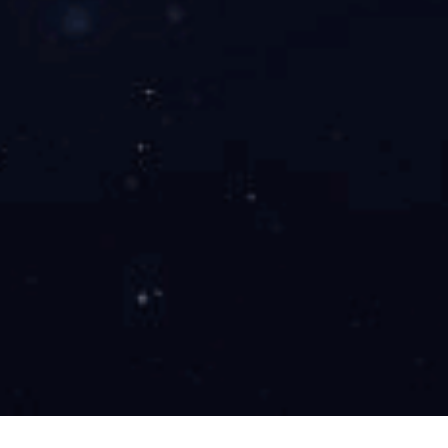
德国北京比泽尔
超
安博线上平台(集团)官方网站的小编给大家介绍一
下比泽尔压缩机，请看下文。1、比泽尔活塞式压缩机
们
已经被广泛应用于制冷和空调领域…
安