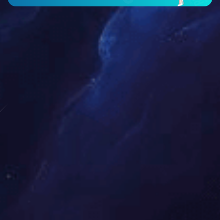
显示库内温度，具
用户配备超低温手
六、安博线上平台
冷库制冷设备：主
全可靠等特点。冷
使制冷机组发挥高效
七、医药冷库用途
医药冷库广泛应用
速冻食品厂、粉丝
更多关于医药冷库
上一篇:
食品保鲜