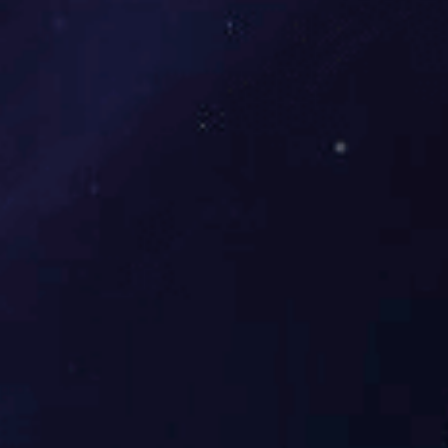
地址：西安市未央宫李上壕村尚豪家园
小区大门东侧B座2层10203房号
扫一扫更精彩
安博线上平台(集团)官方网站
谷