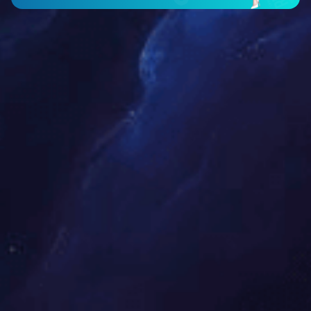
尚豪家园小区大门东侧B座2层
10203房号
联系人：王总
联系电话：18792452316
座机：
400电话：4008015683
邮箱：