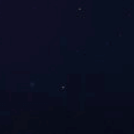
你知道冷风机的特点有哪些吗？西安制冷设备厂
家的小编给大家讲解一下。①投资少，效能大 （大概
库
只是传统中央空调1/8耗电） …
机
了解详情
快速通道 EXPRESS LANE
项目直通车：
冷库工程
压缩机系列
两器
置顶推荐：
宾馆双温冷库
食品速冻隧道
超市配送