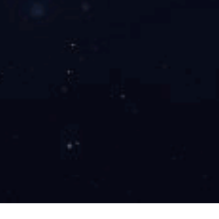
德国北京比泽尔
谷轮全封半封压缩机
江苏雪梅半封
苹果冷藏库
苹果冷库
香蕉保鲜冷库
苹果冷库安
锦翔炝锅中央厨房配送冷库
安博线上平台(集团)官方网站首页
冷库工程
压缩
关于我们
安博线上平台(集团)官方网站
版权所有：安博线上平台(集团)官方网站
陕ICP备17003911号-2
网站地图
RSS
XML
地址：西安市未央宫李上壕村尚豪家园小区大门东侧B座2层10203房号 
技术支持：
动力无限