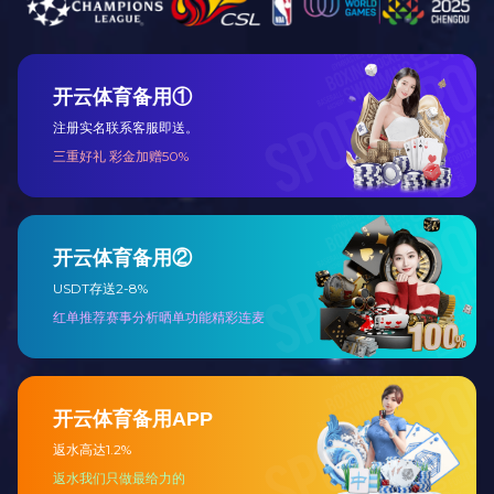
两器系列
冷凝器
冷风机
热门推荐
冷库的制冷系
保证冷量供应。
冷库库房，是
可以较大限度地保
宾馆双温冷库
食品速冻隧道
一般房屋的主要不