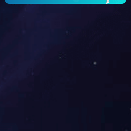
了解详情
建设西安冷库都用到哪些材料
3-26
建设西安冷库的费用从几千元到十几
2024
的，正所谓大家的需求不同，在进行
所需的费用是不一样的。至于所…
冷库安装维修是基本，节能降耗
9-17
一、冷库应注意的节能控制冷库制冷
2019