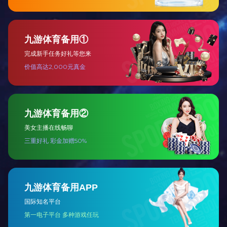
安博线上平台(集团)官方网站苹果冷库安装案例
…