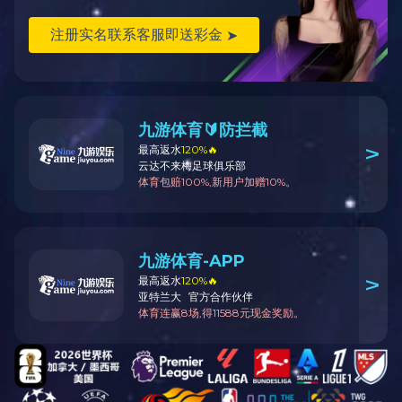
冷冻库的保鲜技术是现代水果蔬菜低温保鲜的主
速冻冷库
式。水果蔬菜的保鲜温度范围为0℃～15℃，保
饮品冷库
藏可…
乳品冷库
预冷冷库
查看详情
推荐：
食品保鲜冷库
果品蔬菜冷库
库
宾馆双温冷库
咨询热线
4008015683
冷藏冷冻冷库
酒店冷库
宾馆冷库
超市冷库
/ PR
超市冷库
压缩机系列
江苏雪梅半封闭压缩机
谷轮全封半封压缩机
德国北京比泽尔