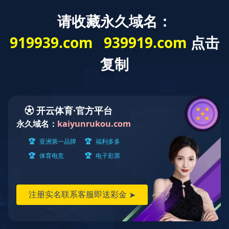
欢迎光临安博线上平台(集团)官方网站官方网站！
安博线上平台(集团)官方网站首页
冷库工程
压缩
关于我们
安博线上平台(集团)官方网站