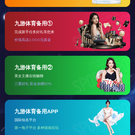
此，在冷库设计
时候，还应避免
咨询热线
冷库设计注意事
4008015683
正因为
西安冷库
地址：西安市未央宫李上壕村
较高温侧通过围
尚豪家园小区大门东侧B座2层
护结构两侧或温
10203房号
品的贮藏效果。
冷库设计注意事
为了减少库内外
注意密封。另外
内外空气热湿交
热性能。因此，
幕、电热丝等措
冷库设计注意事