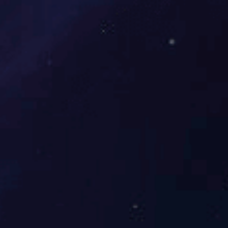
安康石泉速冻隧道冷库安装
安
安博线上平台(集团)官方网站制冷成功安装安康石
泉速冻隧道冷库，客户已将2吨速冻隧道冷库验收成
功，并投入使用！…
了解详情