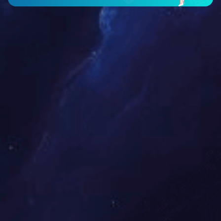
冷库设计建设方
因此常见的冷库
等措施来减少太
上一篇:
冷库温度
【推荐阅读】