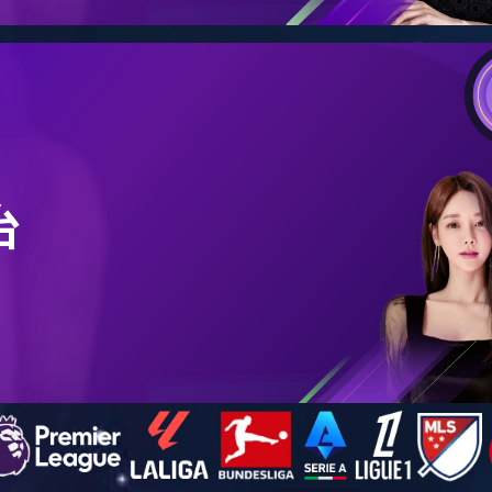
你知道空调怎么用才会
作者：admin 发布日期：2018/9/4 关注次数：
23
西安冷库设备销售
空调怎么使用才会比较省电呢？
的小编给大家支几招。
夏季，晚上开着空调睡觉，真是舒服的很，如果你看着电表开空调的话，
情，现在市场上有很多的变频空调，宣传说是一晚只耗一度电，是真的吗