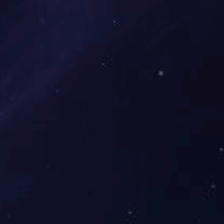
…
了解详情