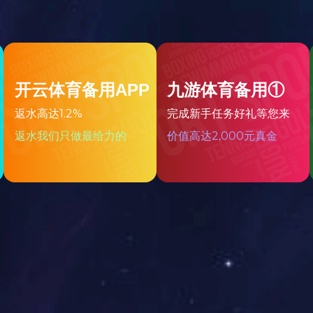
给你介绍一个空调省电的方法。
空调在使用的过程中温度不能调得太低。因为空调所控制的温度调得越低,它
度就行了。制冷时室温定高1摄氏度,制热时室温定低2摄氏度,均可省电10