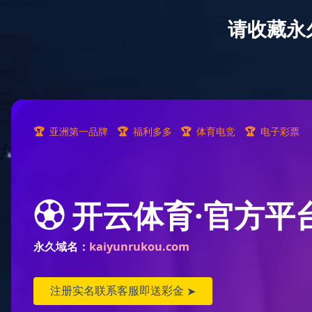
欢迎光临安博线上平台(集团)官方网站官方网站！
安博线上平台(集团)官方网站首页
冷库工程
关于我们
安博线上平台(集团)官方网站