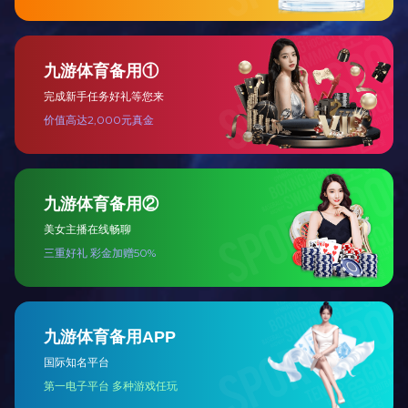
食品冷冻库
蔬