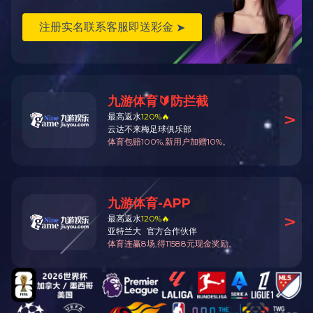
3-25
安博线上平台(集团)官方网站蔬菜保
……
2021